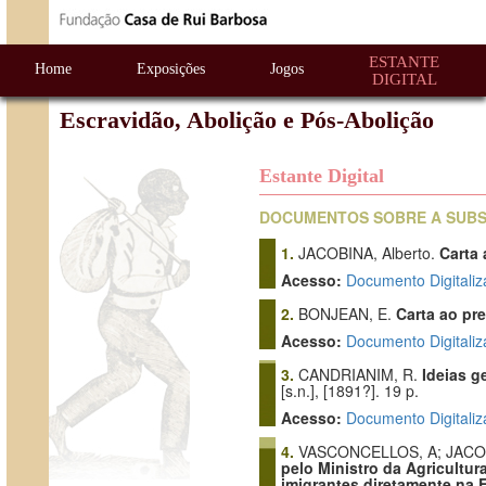
ESTANTE
Home
Exposições
Jogos
DIGITAL
Escravidão, Abolição e Pós-Abolição
Estante Digital
DOCUMENTOS SOBRE A SUBST
1.
JACOBINA, Alberto.
Carta 
Acesso:
Documento Digitaliz
2.
BONJEAN, E.
Carta ao pr
Acesso:
Documento Digitaliz
3.
CANDRIANIM, R.
Ideias g
[s.n.], [1891?]. 19 p.
Acesso:
Documento Digitaliz
4.
VASCONCELLOS, A; JACOBI
pelo Ministro da Agricultur
imigrantes diretamente na 